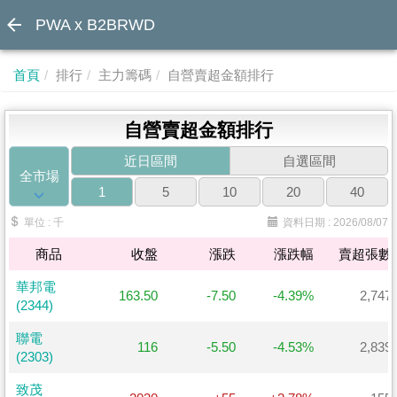
PWA x B2BRWD
首頁
排行
主力籌碼
自營賣超金額排行
自營賣超金額排行
近日區間
自選區間
全市場
1
5
10
20
40
單位 : 千
資料日期 : 2026/08/07
商品
商品
收盤
漲跌
漲跌幅
賣超張數
商品
收盤
漲跌
漲跌幅
賣超張數
華邦電
華邦電
163.50
-7.50
-4.39%
2,747
(2344)
(2344)
聯電
聯電
116
-5.50
-4.53%
2,839
(2303)
(2303)
致茂
致茂