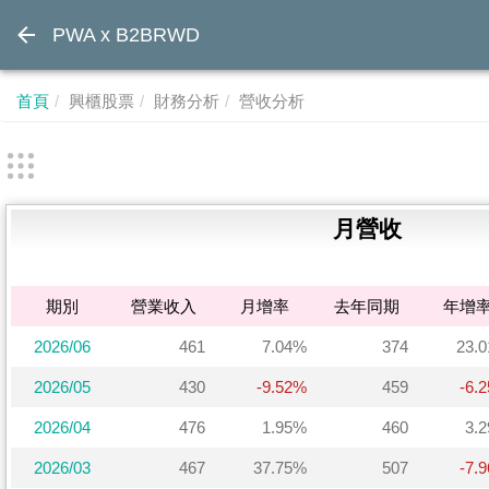
PWA x B2BRWD
首頁
興櫃股票
財務分析
營收分析
月營收
期別
期別
營業收入
月增率
去年同期
年增
期別
營業收入
月增率
去年同期
年增
2026/06
2026/06
461
7.04%
374
23.
2026/05
2026/05
430
-9.52%
459
-6.
2026/04
2026/04
476
1.95%
460
3.
2026/03
2026/03
467
37.75%
507
-7.